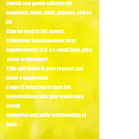
sweets and goods suitable for
souvenirs, towel, cloth, papaers, and so
on
(Can be used in the scene).
1:Therefore Recommended from
Amakaraenisi ( if it`s a small item, put a
name or message)
2:We will listen to your request and
make a suggestion.
I hope it helps you to have fun
conversations with your loved ones,
create
memories and build relationships of
trust.