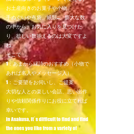
お土産向きのお菓子や小物、
手ぬぐいや布袋、紙類…、膨大な数
の中から、お気に入りを見つけた
り、欲しい数揃えるのは大変ですよ
ね。
そこで
1：あまから縁詩のおすすめ（小物で
あれば名入やメッセージ入）
1：ご要望をお伺いし、ご提案
大切な人との楽しい会話、思い出作
りや信頼関係作りにお役に立てれば
幸いです。
In Asakusa, it`s difficult to find and find
the ones you like from a variety of