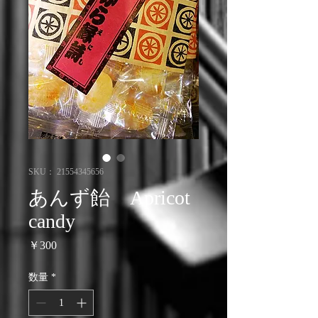
SKU： 21554345656
あんず飴 Apricot
candy
価
￥300
格
数量
*