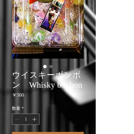
ウイスキーボンボ
ン Whisky bonbon
価
￥500
格
数量
*