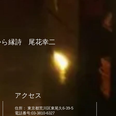
から縁詩 尾花幸二
アクセス
住所： 東京都荒川区東尾久6-39-5
電話番号:03-3810-6327