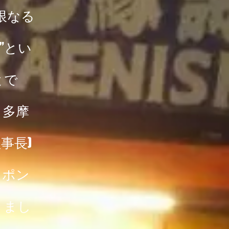
限なる
”とい
とで
、多摩
事長)
ッポン
きまし