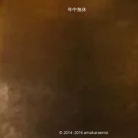
年中無休
© 2014 -2016 amakaraenisi